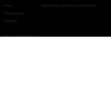
Praca
Standardy ochrony małoletnich
Aktualności
Kontakt
Dane kontaktowe
CRIST S.A.
ul. Kadłubowców 11, 81-336 Gdynia
tel.:
58 769 33 00
+48
e-mail:
biuro@crist.com.pl
Dział handlowy
tel.:
58 778 67 77
+48
sales:
sales@crist.com.pl