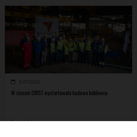
9.07.2026
W stoczni CRIST wystartowała budowa kablowca
Czytaj dalej