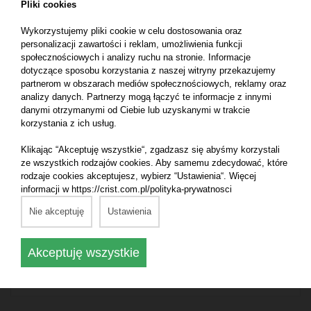
Pliki cookies
Wykorzystujemy pliki cookie w celu dostosowania oraz
personalizacji zawartości i reklam, umożliwienia funkcji
społecznościowych i analizy ruchu na stronie. Informacje
dotyczące sposobu korzystania z naszej witryny przekazujemy
partnerom w obszarach mediów społecznościowych, reklamy oraz
analizy danych. Partnerzy mogą łączyć te informacje z innymi
danymi otrzymanymi od Ciebie lub uzyskanymi w trakcie
korzystania z ich usług.
Klikając “Akceptuję wszystkie“, zgadzasz się abyśmy korzystali
ze wszystkich rodzajów cookies. Aby samemu zdecydować, które
rodzaje cookies akceptujesz, wybierz “Ustawienia“. Więcej
9.06.2026
informacji w https://crist.com.pl/polityka-prywatnosci
CRIST rozpoczyna budowę bloku dla kolejnego
Nie akceptuję
Ustawienia
wycieczkowca klasy Icon
Akceptuję wszystkie
Czytaj dalej