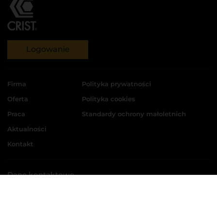
Logowanie
Firma
Polityka prywatności
Oferta
Polityka cookies
Praca
Standardy ochrony małoletnich
Aktualności
Kontakt
Dane kontaktowe
CRIST S.A.
ul. Kadłubowców 11, 81-336 Gdynia