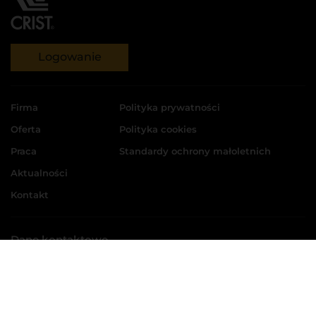
Logowanie
Firma
Polityka prywatności
Oferta
Polityka cookies
Praca
Standardy ochrony małoletnich
Aktualności
Kontakt
Dane kontaktowe
CRIST S.A.
ul. Kadłubowców 11, 81-336 Gdynia
tel.:
58 769 33 00
+48