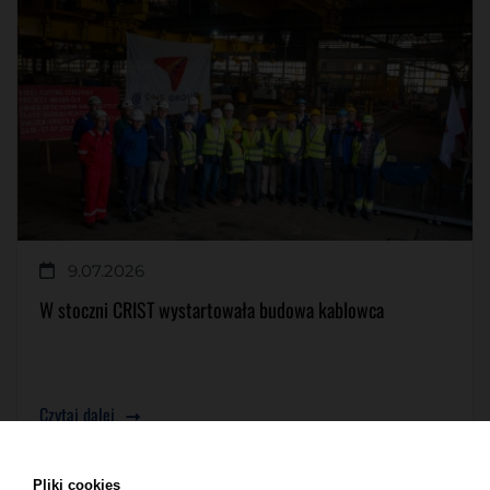
9.07.2026
W stoczni CRIST wystartowała budowa kablowca
Czytaj dalej
Pliki cookies