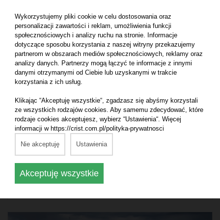
Wykorzystujemy pliki cookie w celu dostosowania oraz
personalizacji zawartości i reklam, umożliwienia funkcji
społecznościowych i analizy ruchu na stronie. Informacje
dotyczące sposobu korzystania z naszej witryny przekazujemy
partnerom w obszarach mediów społecznościowych, reklamy oraz
analizy danych. Partnerzy mogą łączyć te informacje z innymi
danymi otrzymanymi od Ciebie lub uzyskanymi w trakcie
korzystania z ich usług.
Klikając “Akceptuję wszystkie“, zgadzasz się abyśmy korzystali
ze wszystkich rodzajów cookies. Aby samemu zdecydować, które
9.06.2026
rodzaje cookies akceptujesz, wybierz “Ustawienia“. Więcej
informacji w https://crist.com.pl/polityka-prywatnosci
CRIST rozpoczyna budowę bloku dla kolejnego
Nie akceptuję
Ustawienia
wycieczkowca klasy Icon
Akceptuję wszystkie
Czytaj dalej