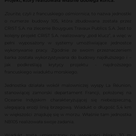
Projekt, który realizowała właśnie dobiega końca.
Zourite
, czyli z francuskiego
ośmiornica
, to nazwa jednostki
o numerze budowy 105, która zbudowana została przez
CRIST S.A. na zlecenie Bouygues Travaux Publics S.A. Jest to
kolejny projekt CRIST S.A. realizowany „pod klucz”, a więc w
pełni wyposażony w systemy umożliwiające jednostce
wykonywanie pracy. Zgodnie ze swoim przeznaczeniem
barka została wykorzystywana do budowy najdłuższego i –
jak podkreślają krytycy projektu - najdroższego
francuskiego wiaduktu morskiego.
Jednostka działała wokół malowniczej wyspy La Réunion,
stanowiącej zamorski departament Francji, położonej na
Oceanie Indyjskim charakteryzującej się niebezpieczną,
ulegającą erozji linią brzegową. Wiadukt o długość 5,4 km
w większości znajduję się w morzu. Właśnie tam jednostka
NB105 realizowała swoje zadania.
Wiadukt zosta umieszczony na wysokości blisko 30 m