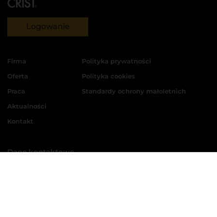
Logowanie
Firma
Polityka prywatności
Oferta
Polityka cookies
Praca
Standardy ochrony małoletnich
Aktualności
Kontakt
Dane kontaktowe
CRIST S.A.
ul. Kadłubowców 11, 81-336 Gdynia
tel.:
58 769 33 00
+48
e-mail:
biuro@crist.com.pl