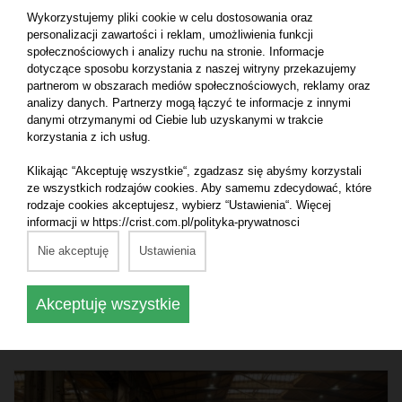
Wykorzystujemy pliki cookie w celu dostosowania oraz
personalizacji zawartości i reklam, umożliwienia funkcji
społecznościowych i analizy ruchu na stronie. Informacje
dotyczące sposobu korzystania z naszej witryny przekazujemy
partnerom w obszarach mediów społecznościowych, reklamy oraz
analizy danych. Partnerzy mogą łączyć te informacje z innymi
danymi otrzymanymi od Ciebie lub uzyskanymi w trakcie
korzystania z ich usług.
Klikając “Akceptuję wszystkie“, zgadzasz się abyśmy korzystali
ze wszystkich rodzajów cookies. Aby samemu zdecydować, które
9.07.2026
rodzaje cookies akceptujesz, wybierz “Ustawienia“. Więcej
informacji w https://crist.com.pl/polityka-prywatnosci
W stoczni CRIST wystartowała budowa kablowca
Nie akceptuję
Ustawienia
Akceptuję wszystkie
Czytaj dalej