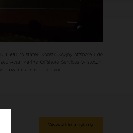
NB 308, to statek konstrukcyjny offshore i do
zez Acta Marine Offshore Services w stoczni
y - powstał w naszej stoczni.
Wszystkie artykuły