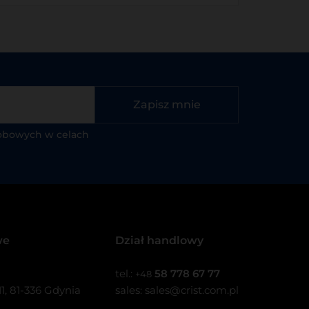
Zapisz mnie
obowych w celach
we
Dział handlowy
tel.:
58 778 67 77
+48
1, 81-336 Gdynia
sales:
sales@crist.com.pl