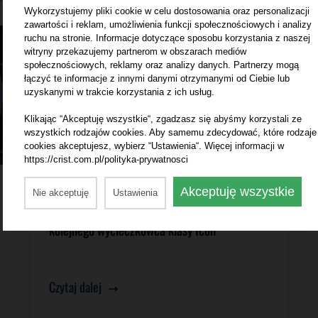
Wykorzystujemy pliki cookie w celu dostosowania oraz personalizacji
zawartości i reklam, umożliwienia funkcji społecznościowych i analizy
ruchu na stronie. Informacje dotyczące sposobu korzystania z naszej
witryny przekazujemy partnerom w obszarach mediów
społecznościowych, reklamy oraz analizy danych. Partnerzy mogą
łączyć te informacje z innymi danymi otrzymanymi od Ciebie lub
uzyskanymi w trakcie korzystania z ich usług.
Klikając “Akceptuję wszystkie“, zgadzasz się abyśmy korzystali ze
wszystkich rodzajów cookies. Aby samemu zdecydować, które rodzaje
cookies akceptujesz, wybierz “Ustawienia“. Więcej informacji w
https://crist.com.pl/polityka-prywatnosci
9.06.2026
Akceptuję wszystkie
Nie akceptuję
Ustawienia
CRIST rozpoczyna budowę bloku dla
kolejnego wycieczkowca klasy Icon
Czytaj dalej