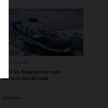
21.05.2026
CRIST S.A. zbuduje pierwszy w pełni
elektryczny prom dla Estonii
Czytaj dalej