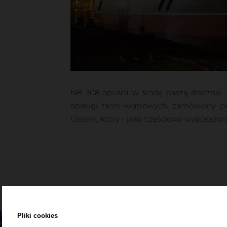
NB 308 opuścił w środę naszą stocznię. 
obsługi farm wiatrowych, zamówiony pr
Ulstein, który - jako częściowo wyposażon
y
Pliki cookies