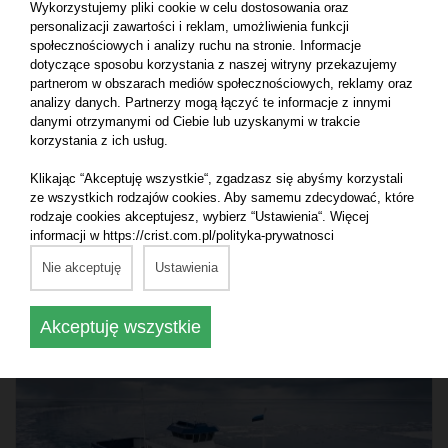
Wykorzystujemy pliki cookie w celu dostosowania oraz
personalizacji zawartości i reklam, umożliwienia funkcji
społecznościowych i analizy ruchu na stronie. Informacje
dotyczące sposobu korzystania z naszej witryny przekazujemy
partnerom w obszarach mediów społecznościowych, reklamy oraz
analizy danych. Partnerzy mogą łączyć te informacje z innymi
danymi otrzymanymi od Ciebie lub uzyskanymi w trakcie
korzystania z ich usług.
Klikając “Akceptuję wszystkie“, zgadzasz się abyśmy korzystali
9.06.2026
ze wszystkich rodzajów cookies. Aby samemu zdecydować, które
rodzaje cookies akceptujesz, wybierz “Ustawienia“. Więcej
CRIST rozpoczyna budowę bloku dla kolejnego
informacji w https://crist.com.pl/polityka-prywatnosci
wycieczkowca klasy Icon
Nie akceptuję
Ustawienia
Czytaj dalej
Akceptuję wszystkie