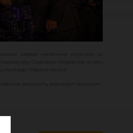
pczewski odebrał wyróżnienie przyznane za
rajowej Izby Gospodarki Morskiej jest co roku
u morskiego "Wspólna Kaczka".
erdecznie gratulujemy pozostałym laureatom.