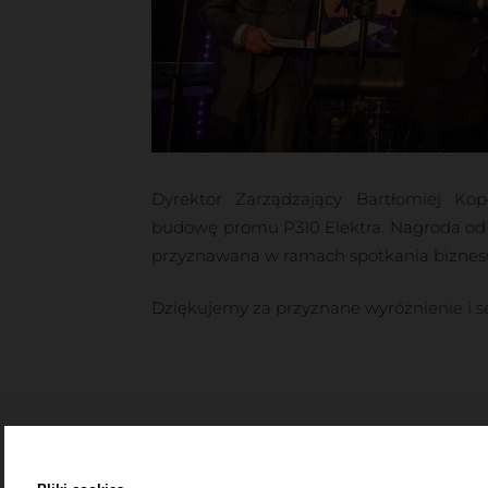
Dyrektor Zarządzający Bartłomiej Ko
budowę promu P310 Elektra. Nagroda od K
przyznawana w ramach spotkania biznes
Dziękujemy za przyznane wyróżnienie i s