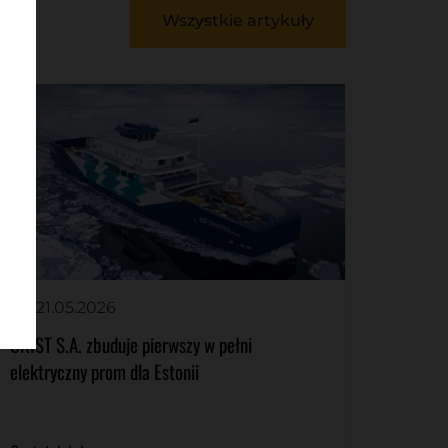
Wszystkie artykuły
21.05.2026
CRIST S.A. zbuduje pierwszy w pełni
elektryczny prom dla Estonii