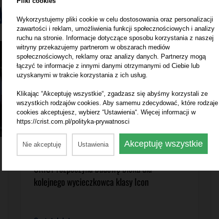
y
Pliki cookies
Wykorzystujemy pliki cookie w celu dostosowania oraz personalizacji
zawartości i reklam, umożliwienia funkcji społecznościowych i analizy
ruchu na stronie. Informacje dotyczące sposobu korzystania z naszej
witryny przekazujemy partnerom w obszarach mediów
społecznościowych, reklamy oraz analizy danych. Partnerzy mogą
łączyć te informacje z innymi danymi otrzymanymi od Ciebie lub
uzyskanymi w trakcie korzystania z ich usług.
Klikając “Akceptuję wszystkie“, zgadzasz się abyśmy korzystali ze
wszystkich rodzajów cookies. Aby samemu zdecydować, które rodzaje
cookies akceptujesz, wybierz “Ustawienia“. Więcej informacji w
https://crist.com.pl/polityka-prywatnosci
Akceptuję wszystkie
Nie akceptuję
Ustawienia
9.06.2026
CRIST rozpoczyna budowę bloku dla
kolejnego wycieczkowca klasy Icon