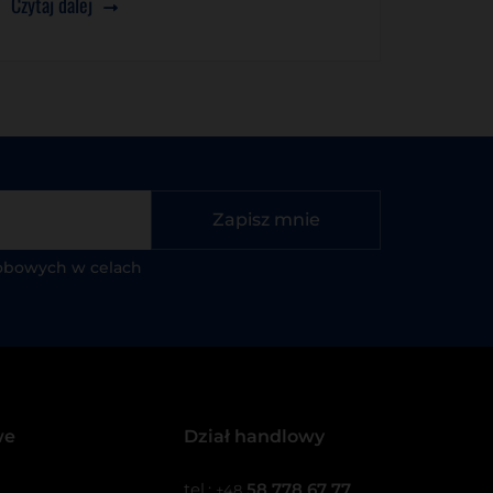
Czytaj dalej
Zapisz mnie
obowych w celach
we
Dział handlowy
tel.:
58 778 67 77
+48