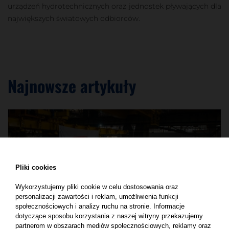
urządzeń hydrotechnicznych oraz jednostek pływających dla
największych światowych odbiorców.
Najnowsze artykuły
Pliki cookies
Wykorzystujemy pliki cookie w celu dostosowania oraz
personalizacji zawartości i reklam, umożliwienia funkcji
społecznościowych i analizy ruchu na stronie. Informacje
dotyczące sposobu korzystania z naszej witryny przekazujemy
partnerom w obszarach mediów społecznościowych, reklamy oraz