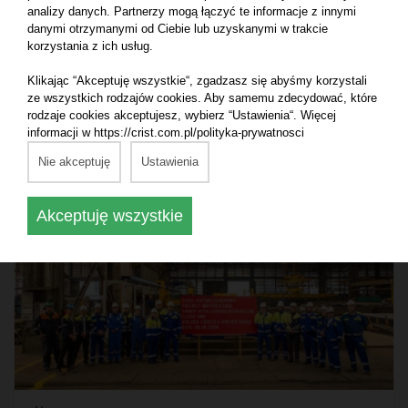
analizy danych. Partnerzy mogą łączyć te informacje z innymi
9.07.2026
danymi otrzymanymi od Ciebie lub uzyskanymi w trakcie
W stoczni CRIST wystartowała budowa kablowca
korzystania z ich usług.
Klikając “Akceptuję wszystkie“, zgadzasz się abyśmy korzystali
ze wszystkich rodzajów cookies. Aby samemu zdecydować, które
rodzaje cookies akceptujesz, wybierz “Ustawienia“. Więcej
Czytaj dalej
informacji w https://crist.com.pl/polityka-prywatnosci
Nie akceptuję
Ustawienia
Akceptuję wszystkie