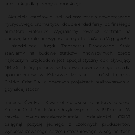
konstrukcji dla przemysłu morskiego.
- Aktualnie jesteśmy o krok od przekazania nowoczesnego
hybrydowego promu typu „double ended ferry“ do fińskiego
armatora Finferries. Wygraliśmy również kontrakt na
budowę kompletnie wyposażonego RoPax‘a dla Vegagerðin
- Islandzkiego Urządu Transportu Drogowego. Stale
stawiamy na budowę statków innowacyjnych, czego
najlepszym przykładem jest specjalistyczny dok pływający
NB 56 – który pomoże w budowie nowoczesnego osiedla
apartamentów w Księstwie Monako – mówi Ireneusz
Ćwirko, Crist S.A., o obecnych projektach realizowanych w
gdyńskiej stoczni.
Ireneusz Ćwirko i Krzysztof Kulczycki to autorzy sukcesu
Stoczni Crist SA, którą założyli wspólnie w 1990 roku. W
trakcie dwudziestosiedmioletniej działalności CRIST
osiągnął pozycję jednego z czołowych producentów
wyspecjalizowanego sprzętu stoczniowego w segmentach