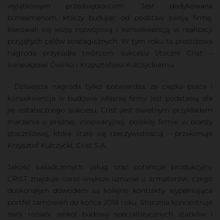
wyjątkowym przedsiębiorcom. Jest dedykowana
biznesmenom, którzy budując od podstaw swoją firmę,
kierowali się wizją rozwojową i konsekwencją w realizacji
przyjętych celów strategicznych. W tym roku ta prestiżowa
nagroda przypadła twórcom sukcesu Stoczni Crist –
Ireneuszowi Ćwirko i Krzysztofowi Kulczyckiemu.
- Dzisiejsza nagroda tylko potwierdza, że ciężka praca i
konsekwencja w budowie własnej firmy jest podstawą dla
jej ostatecznego sukcesu. Crist jest świetnym przykładem
marzenia o prężnej, innowacyjnej, polskiej firmie w branży
stoczniowej, które stało się rzeczywistością – przekonuje
Krzysztof Kulczycki, Crist S.A.
Jakość świadczonych usług oraz potencjał produkcyjny
CRIST znajduje coraz większe uznanie u armatorów, czego
doskonałym dowodem są kolejne kontrakty wypełniające
portfel zamówień do końca 2018 roku. Stocznia koncentruje
swój rozwój wokół budowy specjalistycznych statków i